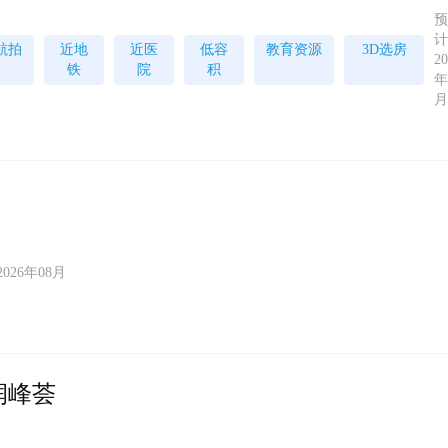
预
计
航拍
近地
近医
低容
教育资源
3D选房
20
铁
院
积
年
月
026年08月
润峰荟