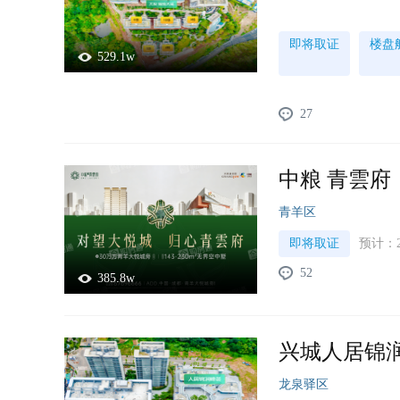
即将取证
楼盘
529.1w
27
中粮 青雲府
青羊区
即将取证
预计：2
52
385.8w
兴城人居锦
龙泉驿区